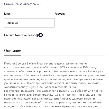
Скидка 3% за оплату по СБП
Цвет:
Размер:
Зеленый
Стилист бутика онлайн:
Описание
Поло от бренда Stefano Ricci зеленого цвета, выполненное из
высококачественного состава 60% шелка, 30% кашемира и 10% льна,
сочетает в себе легкость и роскошь, обеспечивая максимальный комфорт в
теплую погоду. Итальянский дизайн акцентирует внимание на продуманном
крое и элегантных деталях, таких как пуговицы, которые придают изделию
утонченный вид. Шелк придает поло мягкость и легкий блеск, кашемир
добавляет теплоту и уют, а лен обеспечивает отличную
воздухопроницаемость. Это делает поло идеальным выбором для летних
вечеров, а также для более прохладных дней весной и осенью. Данное
поло отлично подойдет для повседневной носки, деловых встреч и
неформальных мероприятий, таких как встречи с друзьями или семейные
праздники. Сочетайте его с классическими брюками или шортами для