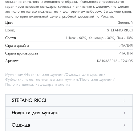
создания стильного и элегантного образа. Итальянское производство
гарантирует высокие стандарты качества и внимание к деталям, что делает
это поло не только модным, но и долговечным выбором. Вы можете купить
поло по привлекательной цене с удобной доставкой по России.
Зеленый
Цвет
STEFANO RICCI
Бренд
Шелк - 60%, Кашемир - 30%, Лён - 10%
Состав
ИТАЛИЯ
Страна дизайна
ИТАЛИЯ
Страна производства
K616363P13 - F24105
Артикул
Мужчинам
Новинки для мужчин
Одежда для мужчин
Футболки, поло, лонгсливы для мужчин
Поло для мужчин
Поло из шелка, кашемира и хлопка
STEFANO RICCI
Новинки для мужчин
Одежда