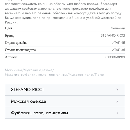
позволяет создавать стильные образы для любого повода. Благодаря
дышащим свойствам материала, это поло прекрасно подойдет для
весеннего и летнего сезонов, обеспечивая комфорт даже в теплую погоду.
Вы можете купить поло по привлекательной цене с удобной доставкой по
России.
Зеленый
Цвет
STEFANO RICCI
Бренд
ИТАЛИЯ
Страна дизайна
ИТАЛИЯ
Страна производства
K303060P03
Артикул
Мужчинам
Мужская одежда
Мужские футболки, поло, лонгсливы
Мужское поло
Поло
STEFANO RICCI
Мужская одежда
Футболки, поло, лонгсливы