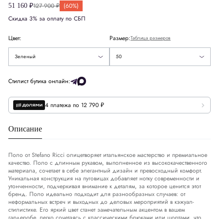
Красный
127 900 ₽
(60%)
51 160 ₽
Скидка 3% за оплату по СБП
США
US
40
Голубой
50
Цвет:
Размер:
Таблица размеров
Европа
EU
50
Бежевый
56
Зеленый
50
Деним
DNM
34-35
Стилист бутика онлайн:
Обхват груди
СМ
98-101
4 платежа по 12 790 ₽
Обхват талии
СМ
87-90
Описание
Обхват бедер
СМ
103-106
Поло от Stefano Ricci олицетворяет итальянское мастерство и премиальное
качество. Поло с длинным рукавом, выполненное из высококачественного
материала, сочетает в себе элегантный дизайн и превосходный комфорт.
Уникальная конструкция на пуговицах добавляет нотку современности и
утонченности, подчеркивая внимание к деталям, за которое ценится этот
бренд. Поло идеально подходит для разнообразных случаев: от
неформальных встреч и выходных до деловых мероприятий в кэжуал-
стилистике. Его яркий цвет станет замечательным акцентом в вашем
гардеробе, легко сочетаясь с классическими брюками или шортами, что