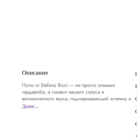
Описание
Поло от Stefano Ricci — не просто элемент
гардероба, а символ вашего статуса и
великолепного вкуса, подчеркивающий эстетику и
традиции итальянского стиля. Изготовленное из
Далее...
высококачественного хлопка, это поло предлагает
легкость и дышащие свойства, которые идеально
подойдут для теплых дней. Текстура материала
свидетельствует о его премиальности, обеспечивая