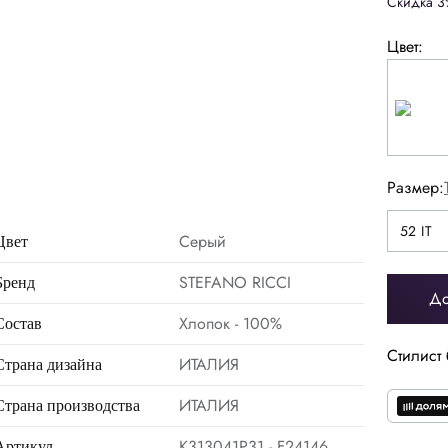
Скидка 3
Цвет:
Размер:
52 IT
54 IT
52 IT
56 IT
Серый
Цвет
STEFANO RICCI
Бренд
До
Хлопок - 100%
Состав
44
46
48
50
Стилист 
ИТАЛИЯ
Страна дизайна
56
58
60
62
ИТАЛИЯ
Страна производства
K313041P31 - F24146
Артикул