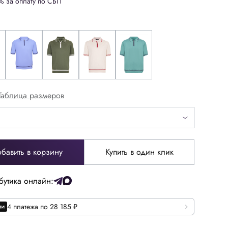
% за оплату по СБП
Таблица размеров
бавить в корзину
Купить в один клик
52
54
бутика онлайн:
64
66
4 платежа по 28 185 ₽