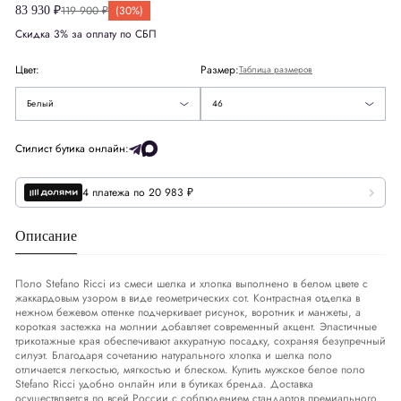
Великобритания
UK
36
119 900 ₽
(30%)
83 930 ₽
52
Скидка 3% за оплату по СБП
США
US
36
54
Цвет:
Размер:
Таблица размеров
Европа
EU
46
Синий
56
Белый
46
Деним
DNM
30-31
58
Стилист бутика онлайн:
60
- Подписаться
4 платежа по 20 983 ₽
Обхват груди
СМ
90-93
Обхват талии
СМ
78-82
Описание
Обхват бедер
СМ
95-98
Поло Stefano Ricci из смеси шелка и хлопка выполнено в белом цвете с
жаккардовым узором в виде геометрических сот. Контрастная отделка в
нежном бежевом оттенке подчеркивает рисунок, воротник и манжеты, а
короткая застежка на молнии добавляет современный акцент. Эластичные
трикотажные края обеспечивают аккуратную посадку, сохраняя безупречный
силуэт. Благодаря сочетанию натурального хлопка и шелка поло
отличается легкостью, мягкостью и блеском. Купить мужское белое поло
Stefano Ricci удобно онлайн или в бутиках бренда. Доставка
осуществляется по всей России с соблюдением стандартов премиального