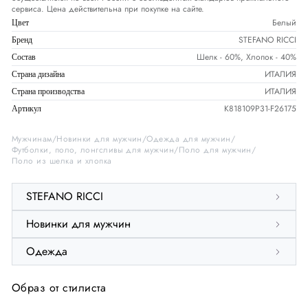
сервиса. Цена действительна при покупке на сайте.
Белый
Цвет
STEFANO RICCI
Бренд
Шелк - 60%, Хлопок - 40%
Состав
ИТАЛИЯ
Страна дизайна
ИТАЛИЯ
Страна производства
K818109P31-F26175
Артикул
Мужчинам
Новинки для мужчин
Одежда для мужчин
Футболки, поло, лонгсливы для мужчин
Поло для мужчин
Поло из шелка и хлопка
STEFANO RICCI
Новинки для мужчин
Одежда
Образ от стилиста