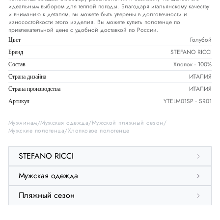
идеальным выбором для теплой погоды. Благодаря итальянскому качеству
и вниманию к деталям, вы можете быть уверены в долговечности и
износостойкости этого изделия. Вы можете купить полотенце по
привлекательной цене с удобной доставкой по России.
Голубой
Цвет
STEFANO RICCI
Бренд
Хлопок - 100%
Состав
ИТАЛИЯ
Страна дизайна
ИТАЛИЯ
Страна производства
YTELM01SP - SR01
Артикул
Мужчинам
Мужская одежда
Мужской пляжный сезон
Мужские полотенца
Хлопковое полотенце
STEFANO RICCI
Мужская одежда
Пляжный сезон