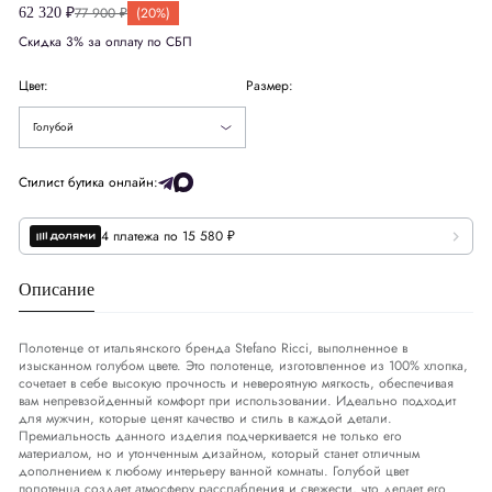
77 900 ₽
(20%)
62 320 ₽
Скидка 3% за оплату по СБП
Цвет:
Размер:
Оранжевый
Голубой
Стилист бутика онлайн:
4 платежа по 15 580 ₽
Описание
Полотенце от итальянского бренда Stefano Ricci, выполненное в
изысканном голубом цвете. Это полотенце, изготовленное из 100% хлопка,
сочетает в себе высокую прочность и невероятную мягкость, обеспечивая
вам непревзойденный комфорт при использовании. Идеально подходит
для мужчин, которые ценят качество и стиль в каждой детали.
Премиальность данного изделия подчеркивается не только его
материалом, но и утонченным дизайном, который станет отличным
дополнением к любому интерьеру ванной комнаты. Голубой цвет
полотенца создает атмосферу расслабления и свежести, что делает его