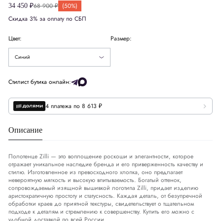
68 900 ₽
(50%)
34 450 ₽
Скидка 3% за оплату по СБП
Цвет:
Размер:
Синий
Стилист бутика онлайн:
4 платежа по 8 613 ₽
Описание
Полотенце Zilli — это воплощение роскоши и элегантности, которое
отражает уникальное наследие бренда и его приверженность качеству и
стилю. Изготовленное из превосходного хлопка, оно предлагает
невероятную мягкость и высокую впитываемость. Богатый оттенок,
сопровождаемый изящной вышивкой логотипа Zilli, придает изделию
аристократичную простоту и статусность. Каждая деталь, от безупречной
обработки краев до приятной текстуры, свидетельствует о тщательном
подходе к деталям и стремлению к совершенству. Купить его можно с
удобной доставкой по всей России.