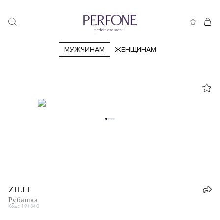
МУЖЧИНАМ
ЖЕНЩИНАМ
44
46
48
50
52
54
56
58
60
62
64
66
ZILLI
Рубашка
Код: 194840