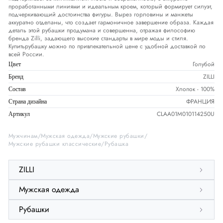
проработанными линиями и идеальным кроем, который формирует силуэт,
подчеркивающий достоинства фигуры. Вырез горловины и манжеты
аккуратно отделаны, что создает гармоничное завершение образа. Каждая
деталь этой рубашки продумана и совершенна, отражая философию
бренда Zilli, задающего высокие стандарты в мире моды и стиля.
Купитьрубашку можно по привлекательной цене с удобной доставкой по
всей России.
Голубой
Цвет
ZILLI
Бренд
Хлопок - 100%
Состав
ФРАНЦИЯ
Страна дизайна
CLAA01M010114250U
Артикул
Мужчинам
Мужская одежда
Мужские рубашки
Мужские рубашки классические
Рубашка
ZILLI
Мужская одежда
Рубашки