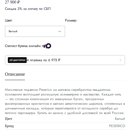
27 900 ₽
Скидка 3% за оплату по СБП
Цвет:
Размер:
Белый
Стилист бутика онлайн:
4 платежа по 6 975 ₽
Описание
Массивные подвески Peserico на матовом серебристом квадратном
основании воплощает роскошную асимметрию и мастерство. Каждая нить
— это сложная композиция из жемчужных бусин, прозрачных
фасетированных кристаллов и мелких металлических шариков, сплетенных в
динамичные каскады, которые переливаются от холодного серебра до
теплого перламутра. Купить их можно с удобной доставкой по всей России.
Белый
Цвет
PESERICO
Бренд