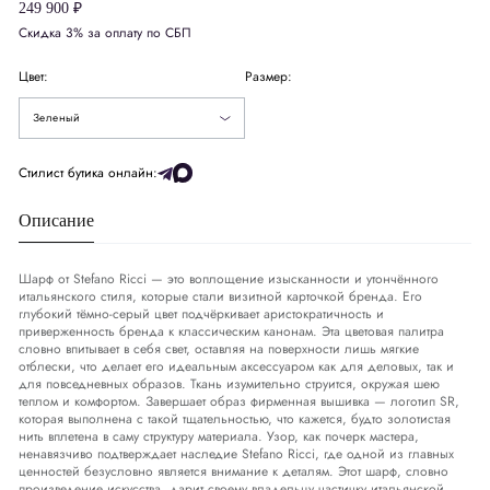
249 900 ₽
Скидка 3% за оплату по СБП
Черный
Цвет:
Размер:
Синий
Зеленый
Стилист бутика онлайн:
Описание
Шарф от Stefano Ricci — это воплощение изысканности и утончённого
итальянского стиля, которые стали визитной карточкой бренда. Его
глубокий тёмно-серый цвет подчёркивает аристократичность и
приверженность бренда к классическим канонам. Эта цветовая палитра
словно впитывает в себя свет, оставляя на поверхности лишь мягкие
отблески, что делает его идеальным аксессуаром как для деловых, так и
для повседневных образов. Ткань изумительно струится, окружая шею
теплом и комфортом. Завершает образ фирменная вышивка — логотип SR,
которая выполнена с такой тщательностью, что кажется, будто золотистая
нить вплетена в саму структуру материала. Узор, как почерк мастера,
ненавязчиво подтверждает наследие Stefano Ricci, где одной из главных
ценностей безусловно является внимание к деталям. Этот шарф, словно
произведение искусства, дарит своему владельцу частичку итальянской