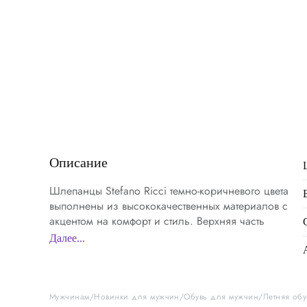
Описание
Шлепанцы Stefano Ricci темно-коричневого цвета
выполнены из высококачественных материалов с
акцентом на комфорт и стиль. Верхняя часть
представлена широким ремнем из натуральной
Далее...
тисненой кожи с текстурой, обеспечивающей
износостойкость и элегантный внешний вид.
Мастера бренда разместили на перемычке
рельефный декоративный элемент в виде головы
Мужчинам
Новинки для мужчин
Обувь для мужчин
Летняя об