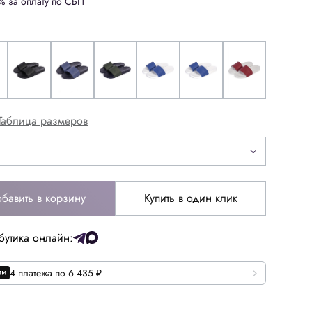
% за оплату по СБП
Таблица размеров
дписаться
бавить в корзину
Купить в один клик
40.5
40
бутика онлайн:
43
44
4 платежа по 6 435 ₽
46.5
47