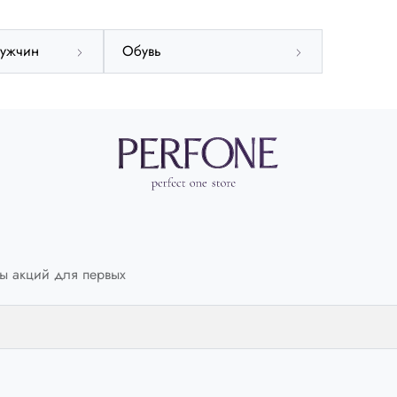
47.5
47.5
мужчин
Обувь
Италия
IT
43
США
US
10
Размер стельки
СМ
27.5
ы акций для первых