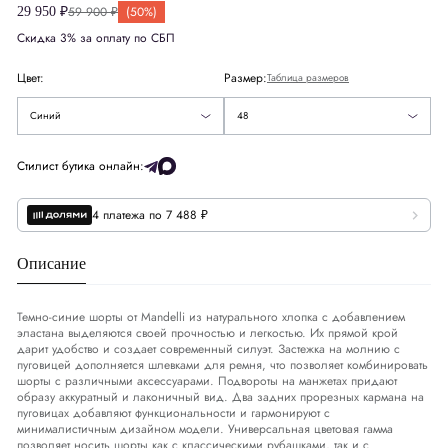
59 900 ₽
(50%)
29 950 ₽
52
Скидка 3% за оплату по СБП
США
US
38
Коричневый
54
Цвет:
Размер:
Таблица размеров
Европа
EU
48
Бежевый
56
Синий
48
Деним
DNM
32-33
Стилист бутика онлайн:
Обхват груди
СМ
94-97
4 платежа по 7 488 ₽
Обхват талии
СМ
83-86
Описание
Обхват бедер
СМ
99-102
Темно-синие шорты от Mandelli из натурального хлопка с добавлением
эластана выделяются своей прочностью и легкостью. Их прямой крой
дарит удобство и создает современный силуэт. Застежка на молнию с
пуговицей дополняется шлевками для ремня, что позволяет комбинировать
шорты с различными аксессуарами. Подвороты на манжетах придают
образу аккуратный и лаконичный вид. Два задних прорезных кармана на
пуговицах добавляют функциональности и гармонируют с
минималистичным дизайном модели. Универсальная цветовая гамма
позволяет носить шорты как с классическими рубашками, так и с