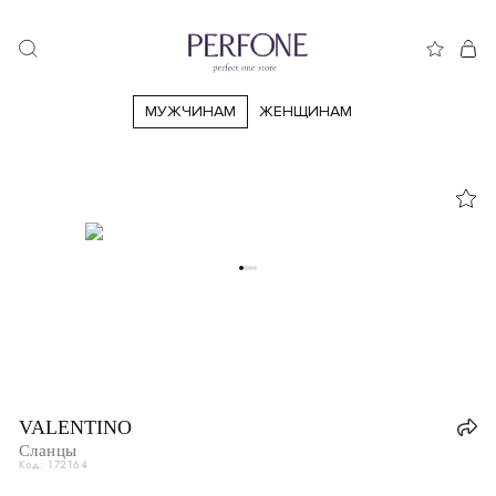
МУЖЧИНАМ
ЖЕНЩИНАМ
38
38.5
39
39.5
40.5
40
41
41.5
42
42.5
43
44
44.5
45
45.5
46
46.5
47
47.5
47.5
Италия
IT
40
VALENTINO
Великобритания
UK
6
Сланцы
Код: 172164
США
US
7