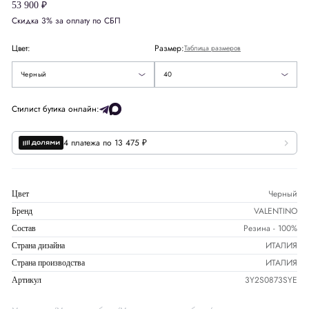
53 900 ₽
Скидка 3% за оплату по СБП
Европа
EU
40
40
Цвет:
Размер:
Таблица размеров
41
Черный
40
Размер стельки
СМ
25.5
Стилист бутика онлайн:
4 платежа по 13 475 ₽
Черный
Цвет
VALENTINO
Бренд
Резина - 100%
Состав
ИТАЛИЯ
Страна дизайна
ИТАЛИЯ
Страна производства
3Y2S0873SYE
Артикул