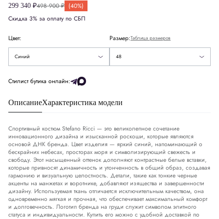
498 900 ₽
(40%)
299 340 ₽
Скидка 3% за оплату по СБП
США
US
38
48
Цвет:
Размер:
Таблица размеров
Европа
EU
48
Синий
50
Синий
48
Деним
DNM
32-33
Стилист бутика онлайн:
Описание
Характеристика модели
Обхват груди
СМ
94-97
Обхват талии
СМ
83-86
Спортивный костюм Stefano Ricci — это великолепное сочетание
инновационного дизайна и изысканной роскоши, которые являются
основой ДНК бренда. Цвет изделия — яркий синий, напоминающий о
Обхват бедер
СМ
99-102
бескрайних небесах, просторах моря и символизирующий свежесть и
свободу. Этот насыщенный оттенок дополняют контрастные белые вставки,
которые привносят динамичность и утонченность в общий образ, создавая
гармонию и визуальную целостность. Детали, такие как тонкие черные
акценты на манжетах и воротнике, добавляют изящества и завершенности
дизайну. Используемая ткань отличается исключительным качеством, она
одновременно мягкая и прочная, что обеспечивает максимальный комфорт
и долговечность. Логотип бренда на груди служит символом элитного
статуса и индивидуальности. Купить его можно с удобной доставкой по