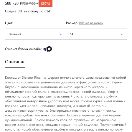
735 900 ₽
(20%)
588 720 ₽
Скидка 3% за оплату по СБП
США
US
44
Цвет:
Размер:
Таблица размеров
Европа
EU
54
54
Зеленый
54
Деним
DNM
38-39
Стилист бутика онлайн:
Описание
Обхват груди
СМ
106-109
Обхват талии
СМ
95-98
Костюм от Stefano Ricci из шерсти темно-зеленого цвета представляет собой
элегантное сочетание утонченного дизайна и функциональности. Куртка-
блузон с капюшоном выполнена из чистошерстяного джерси и
Обхват бедер
СМ
109-113
объединяет строгий стиль с комфортом повседневной одежды. Узор в
тонкую полоску подчеркивает изысканный стиль, а окантовка в рубчик
обеспечивает невероятное удобство при носке. Внутри куртка имеет полный
подклад для дополнительного комфорта, а вышитый логотип и
декоративная фурнитура из благородных металлов с гальваническим
покрытием добавляют нотки роскоши. Боковые карманы делают модель
функциональной. Брюки прямого кроя со стрелками из натуральной
шерсти дополняют верх, создавая гармоничный комплект. Полуэластичный
пояс с кулиской обеспечивает удобную посадку, а узор в тонкую полоску