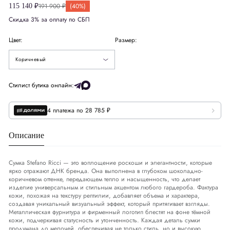
191 900 ₽
(40%)
115 140 ₽
Скидка 3% за оплату по СБП
Цвет:
Размер:
Коричневый
Стилист бутика онлайн:
4 платежа по 28 785 ₽
Описание
Сумка Stefano Ricci — это воплощение роскоши и элегантности, которые
ярко отражают ДНК бренда. Она выполнена в глубоком шоколадно-
коричневом оттенке, передающем тепло и насыщенность, что делает
изделие универсальным и стильным акцентом любого гардероба. Фактура
кожи, похожая на текстуру рептилии, добавляет объема и характера,
создавая уникальный визуальный эффект, который притягивает взгляды.
Металлическая фурнитура и фирменный логотип блестят на фоне тёмной
кожи, подчеркивая статусность и утонченность. Каждая деталь сумки
продумана до мелочей, обеспечивая не только стиль, но и высокую