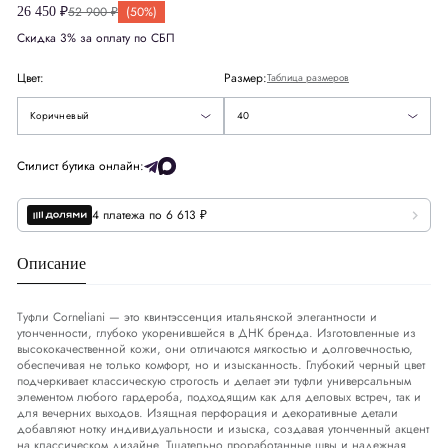
52 900 ₽
(50%)
26 450 ₽
42
Европа
EU
40
Скидка 3% за оплату по СБП
Черный
42.5
Цвет:
Размер:
Таблица размеров
Коричневый
43.5
Коричневый
40
Размер стельки
СМ
25.5
Стилист бутика онлайн:
4 платежа по 6 613 ₽
Описание
Туфли Corneliani — это квинтэссенция итальянской элегантности и
утонченности, глубоко укоренившейся в ДНК бренда. Изготовленные из
высококачественной кожи, они отличаются мягкостью и долговечностью,
обеспечивая не только комфорт, но и изысканность. Глубокий черный цвет
подчеркивает классическую строгость и делает эти туфли универсальным
элементом любого гардероба, подходящим как для деловых встреч, так и
для вечерних выходов. Изящная перфорация и декоративные детали
добавляют нотку индивидуальности и изыска, создавая утонченный акцент
на классическом дизайне. Тщательно проработанные швы и надежная