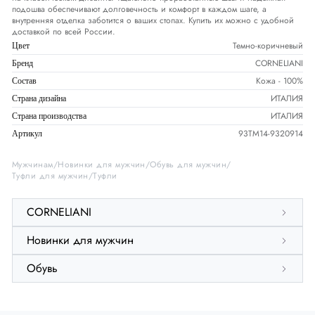
подошва обеспечивают долговечность и комфорт в каждом шаге, а
внутренняя отделка заботится о ваших стопах. Купить их можно с удобной
доставкой по всей России.
Темно-коричневый
Цвет
CORNELIANI
Бренд
Кожа - 100%
Состав
ИТАЛИЯ
Страна дизайна
ИТАЛИЯ
Страна производства
93TM14-9320914
Артикул
Мужчинам
Новинки для мужчин
Обувь для мужчин
Туфли для мужчин
Туфли
CORNELIANI
Новинки для мужчин
Обувь