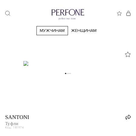
МУЖЧИНАМ
ЖЕНЩИНАМ
38
38.5
39
39.5
40.5
40
41
41.5
42
42.5
43
44
44.5
45
45.5
46
46.5
47
47.5
47.5
39
Италия
IT
39
39.5
SANTONI
Великобритания
UK
5
Туфли
Код: 181974
40
США
US
6