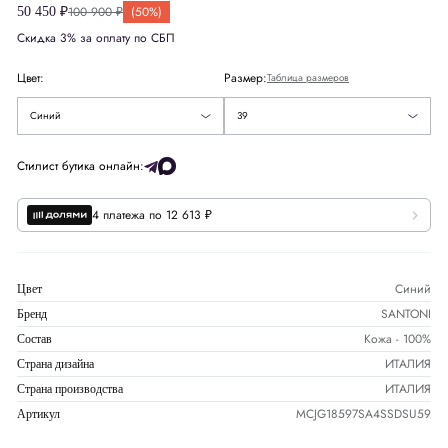
100 900 ₽
(50%)
50 450 ₽
41.5
Европа
EU
39
Скидка 3% за оплату по СБП
42
Цвет:
Размер:
Таблица размеров
43.5
Синий
39
Размер стельки
СМ
25
Стилист бутика онлайн:
4 платежа по 12 613 ₽
Синий
Цвет
SANTONI
Бренд
Кожа - 100%
Состав
ИТАЛИЯ
Страна дизайна
ИТАЛИЯ
Страна производства
MCJG18597SA4SSDSU59
Артикул