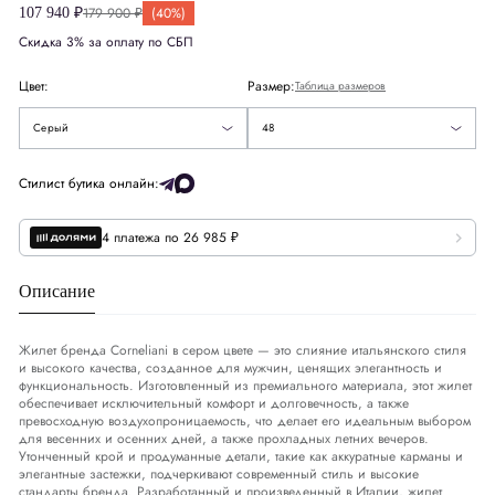
179 900 ₽
(40%)
107 940 ₽
52
Скидка 3% за оплату по СБП
США
US
38
56
Цвет:
Размер:
Таблица размеров
Европа
EU
48
Голубой
58
Серый
48
Деним
DNM
32-33
Стилист бутика онлайн:
Обхват груди
СМ
94-97
4 платежа по 26 985 ₽
Обхват талии
СМ
83-86
Описание
Обхват бедер
СМ
99-102
Жилет бренда Corneliani в сером цвете — это слияние итальянского стиля
и высокого качества, созданное для мужчин, ценящих элегантность и
функциональность. Изготовленный из премиального материала, этот жилет
обеспечивает исключительный комфорт и долговечность, а также
превосходную воздухопроницаемость, что делает его идеальным выбором
для весенних и осенних дней, а также прохладных летних вечеров.
Утонченный крой и продуманные детали, такие как аккуратные карманы и
элегантные застежки, подчеркивают современный стиль и высокие
стандарты бренда. Разработанный и произведенный в Италии, жилет