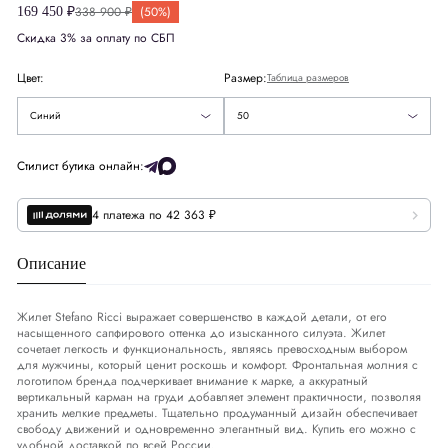
338 900 ₽
(50%)
169 450 ₽
56
Скидка 3% за оплату по СБП
США
US
40
58
Цвет:
Размер:
Таблица размеров
Европа
EU
50
60
Синий
50
Деним
DNM
34-35
Стилист бутика онлайн:
Обхват груди
СМ
98-101
4 платежа по 42 363 ₽
Обхват талии
СМ
87-90
Описание
Обхват бедер
СМ
103-106
Жилет Stefano Ricci выражает совершенство в каждой детали, от его
насыщенного сапфирового оттенка до изысканного силуэта. Жилет
сочетает легкость и функциональность, являясь превосходным выбором
для мужчины, который ценит роскошь и комфорт. Фронтальная молния с
логотипом бренда подчеркивает внимание к марке, а аккуратный
вертикальный карман на груди добавляет элемент практичности, позволяя
хранить мелкие предметы. Тщательно продуманный дизайн обеспечивает
свободу движений и одновременно элегантный вид. Купить его можно с
удобной доставкой по всей России.