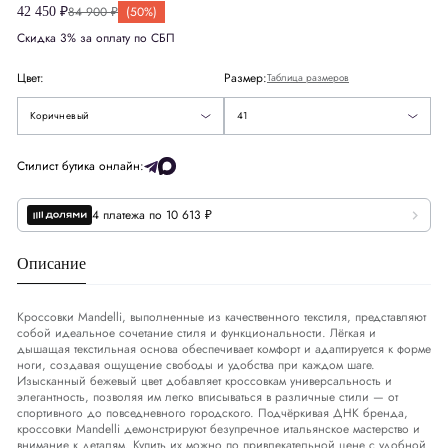
84 900 ₽
(50%)
42 450 ₽
Европа
EU
41
Скидка 3% за оплату по СБП
41
Цвет:
Размер:
Таблица размеров
Серый
43
Коричневый
41
Размер стельки
СМ
26.5
Стилист бутика онлайн:
4 платежа по 10 613 ₽
Описание
Кроссовки Mandelli, выполненные из качественного текстиля, представляют
собой идеальное сочетание стиля и функциональности. Лёгкая и
дышащая текстильная основа обеспечивает комфорт и адаптируется к форме
ноги, создавая ощущение свободы и удобства при каждом шаге.
Изысканный бежевый цвет добавляет кроссовкам универсальность и
элегантность, позволяя им легко вписываться в различные стили — от
спортивного до повседневного городского. Подчёркивая ДНК бренда,
кроссовки Mandelli демонстрируют безупречное итальянское мастерство и
внимание к деталям. Купить их можно по привлекательной цене с удобной