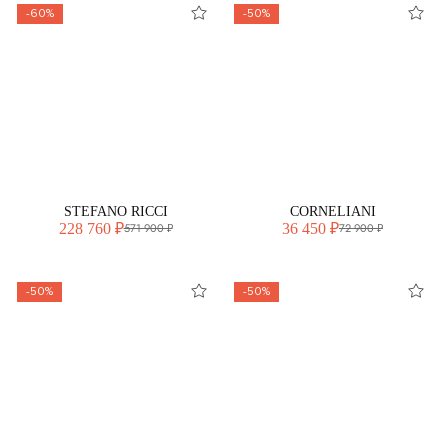
-60%
-50%
STEFANO RICCI
CORNELIANI
228 760 ₽
36 450 ₽
571 900 ₽
72 900 ₽
-50%
-50%