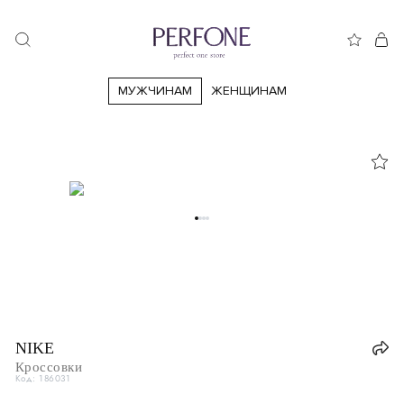
МУЖЧИНАМ
ЖЕНЩИНАМ
38
38.5
39
39.5
40.5
40
41
41.5
42
42.5
43
44
44.5
45
45.5
46
46.5
47
47.5
47.5
Италия
IT
38
NIKE
Великобритания
UK
4
Кроссовки
Код: 186031
США
US
5