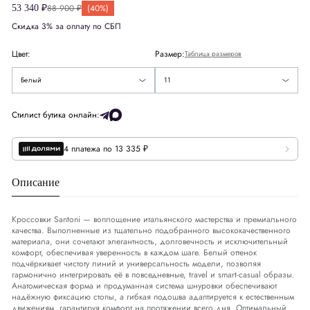
88 900 ₽
(40%)
53 340 ₽
6.5
Европа
EU
Скидка 3% за оплату по СБП
45
9
Цвет:
Размер:
Таблица размеров
9.5
Белый
11
Размер стельки
СМ
29
Стилист бутика онлайн:
4 платежа по 13 335 ₽
Описание
Кроссовки Santoni — воплощение итальянского мастерства и премиального
качества. Выполненные из тщательно подобранного высококачественного
материала, они сочетают элегантность, долговечность и исключительный
комфорт, обеспечивая уверенность в каждом шаге. Белый оттенок
подчёркивает чистоту линий и универсальность модели, позволяя
гармонично интегрировать её в повседневные, travel и smart-casual образы.
Анатомическая форма и продуманная система шнуровки обеспечивают
надёжную фиксацию стопы, а гибкая подошва адаптируется к естественным
движениям, гарантируя комфорт на протяжении всего дня. Оптимальный