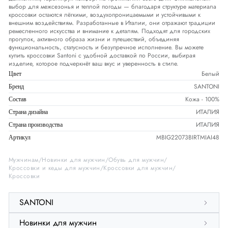
выбор для межсезонья и теплой погоды — благодаря структуре материала
кроссовки остаются лёгкими, воздухопроницаемыми и устойчивыми к
внешним воздействиям. Разработанные в Италии, они отражают традиции
ремесленного искусства и внимание к деталям. Подходят для городских
прогулок, активного образа жизни и путешествий, объединяя
функциональность, статусность и безупречное исполнение. Вы можете
купить кроссовки Santoni с удобной доставкой по России, выбирая
изделие, которое подчеркнёт ваш вкус и уверенность в стиле.
Белый
Цвет
SANTONI
Бренд
Кожа - 100%
Состав
ИТАЛИЯ
Страна дизайна
ИТАЛИЯ
Страна производства
MBIG22073BIRTMIAI48
Артикул
Мужчинам
Новинки для мужчин
Обувь для мужчин
Кроссовки и кеды для мужчин
Кроссовки для мужчин
Кроссовки
SANTONI
Новинки для мужчин