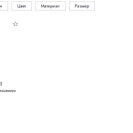
н
Цвет
Материал
Размер
I
 кашемира