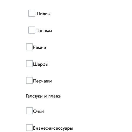
MANDELL
Шляпы
Бейсболка и
шерсти и каше
Панамы
Выберите свой ра
Ремни
S
M
Шарфы
L
Перчатки
XL
Галстуки и платки
2XL
Очки
Бизнес-аксессуары