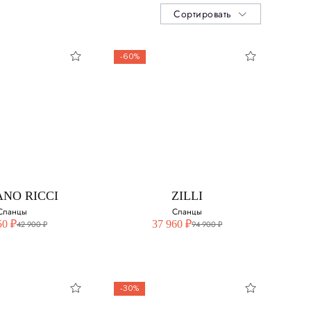
Сортировать
-60%
ANO RICCI
ZILLI
Сланцы
Сланцы
50 ₽
37 960 ₽
42 900 ₽
94 900 ₽
-30%