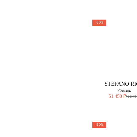
-50%
STEFANO RI
Сланцы
Выберите свой ра
42 - нет в наличии
STEFANO RI
Сланцы
51 450 ₽
102 90
-50%