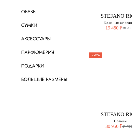
41
ОБУВЬ
STEFANO RI
42 - нет в наличии
Кожаные шлепа
СУМКИ
19 450 ₽
38 900
43 - нет в наличии
АКСЕССУАРЫ
45
ПАРФЮМЕРИЯ
-50%
46
ПОДАРКИ
STEFANO RI
БОЛЬШИЕ РАЗМЕРЫ
Кожаные шлеп
Выберите свой ра
43 - нет в наличии
STEFANO RI
45 - нет в наличии
Сланцы
30 950 ₽
61 900