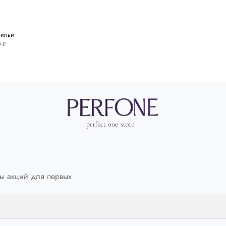
41
41
42
41.5
рильи
 ₽
43
42
45
42.5
46
44
45
е
и
змер:
ы акций для первых