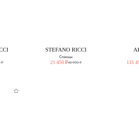
CCI
STEFANO RICCI
STEF
Сланцы из
Сл
крокодиловой кожи
крокод
змер:
Выберите свой размер:
Выберите 
41
42
CCI
STEFANO RICCI
A
Сланцы
42
21 450 ₽
111 4
 ₽
42 900 ₽
43
44 - нет в наличии
CCI
STEFANO RICCI
A
Сланцы
змер:
Выберите свой размер:
Выберите 