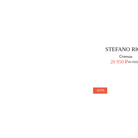
STEFANO RI
Сланцы
Выберите свой ра
43
STEFANO RI
Сланцы
20 950 ₽
41 900
-60%
STEFANO RI
Сланцы
Выберите свой ра