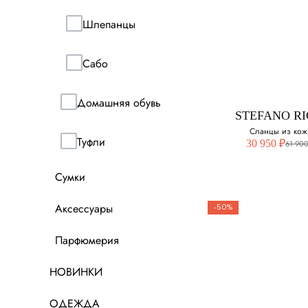
STEFANO RI
Шлепанцы
Тапочки
Сабо
Выберите свой ра
42
Домашняя обувь
STEFANO RI
Сланцы из кож
Туфли
30 950 ₽
61 900
Сумки
Аксессуары
-50%
Парфюмерия
STEFANO RI
Сланцы из к
НОВИНКИ
Выберите свой ра
ОДЕЖДА