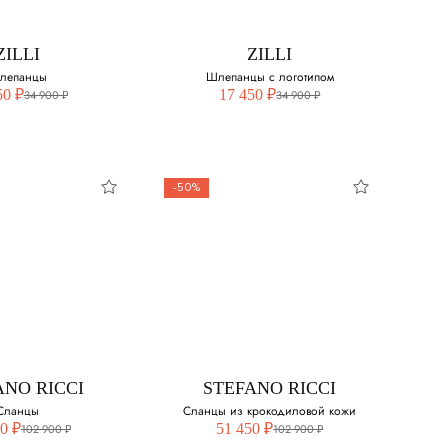
40.5
ZILLI
ZILLI
41
лепанцы
Шлепанцы с логотипом
50 ₽
17 450 ₽
34 900 ₽
34 900 ₽
41.5
42
-50%
42.5
44
ZILLI
ZILLI
епанцы
Шлепанцы с
логотипом
свой размер:
Выберите свой размер:
44 - нет в наличии
ANO RICCI
STEFANO RICCI
Сланцы
Сланцы из крокодиловой кожи
0 ₽
51 450 ₽
102 900 ₽
102 900 ₽