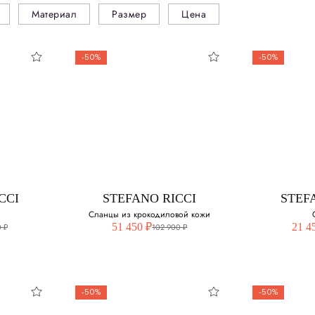
Материал
Размер
Цена
-50%
-50%
CCI
STEFANO RICCI
STEF
Сланцы из крокодиловой кожи
51 450 ₽
21 4
 ₽
102 900 ₽
-50%
-50%