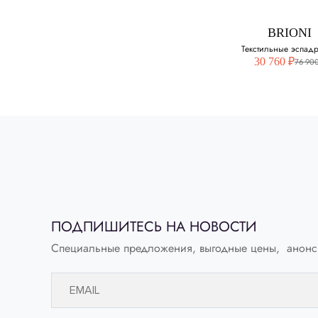
41
BRIONI
42
Текстильные эспад
30 760 ₽
76 900
43
44
45
46
BRIONI
Текстильны
эспадриль
ПОДПИШИТЕСЬ НА НОВОСТИ
Выберите свой ра
Специальные предложения, выгодные цены, анонс
41
41.5