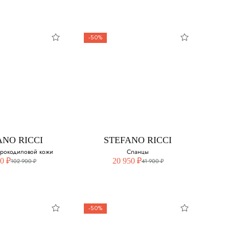
-50%
ANO RICCI
STEFANO RICCI
ланцы
Сланцы из
крокодиловой кожи
свой размер:
Выберите свой размер:
 наличии
41
ANO RICCI
STEFANO RICCI
крокодиловой кожи
Сланцы
44 - нет в наличии
0 ₽
20 950 ₽
102 900 ₽
41 900 ₽
45 - нет в наличии
46
-50%