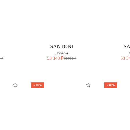
CCI
SANTONI
S
дкой
Лоферы
Выберите свой размер:
Выберите 
змер:
40.5
42 - нет в
SANTONI
S
42
43
Лоферы
53 340 ₽
53 3
 ₽
88 900 ₽
42.5
43.5
44.5
44.5
-30%
-30%
45.5
SANTONI
S
Лоферы
Л
змер:
Выберите свой размер:
Выберите 