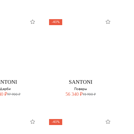
43
-40%
44
45
O PIANA
LORO PIANA
ы из мягкой
Лоферы из мягкой
замши
замши
свой размер:
Выберите свой размер:
44
ANTONI
SANTONI
Дерби
Лоферы
40 ₽
56 340 ₽
97 900 ₽
93 900 ₽
-40%