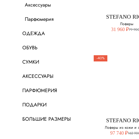
Выберите свой ра
Аксессуары
40
STEFANO RI
Парфюмерия
Лоферы
41
31 960 ₽
79 900
ОДЕЖДА
41.5
ОБУВЬ
42
-40%
СУМКИ
42.5
STEFANO RI
АКСЕССУАРЫ
43
Лоферы
ПАРФЮМЕРИЯ
43.5
Выберите свой ра
ПОДАРКИ
45
40
46
БОЛЬШИЕ РАЗМЕРЫ
STEFANO RI
Лоферы из кожи и 
97 740 ₽
162 90