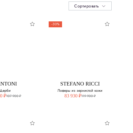
Сортировать
-30%
ANTONI
STEFANO RICCI
Дерби
Лоферы из зернистой кожи
0 ₽
83 930 ₽
107 900 ₽
119 900 ₽