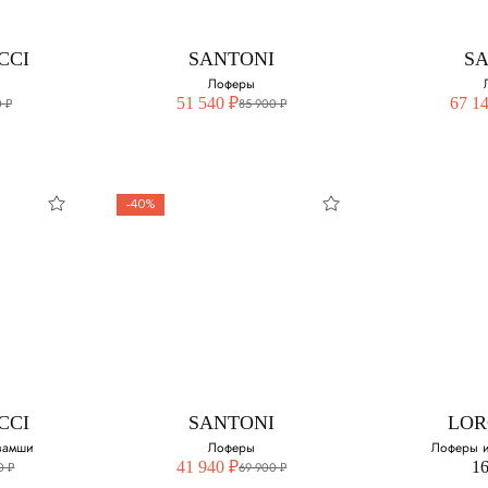
змер:
Выберите свой размер:
42.5
43
CCI
SANTONI
S
43
Лоферы
44
51 540 ₽
67 1
 ₽
85 900 ₽
43.5
45
-40%
CCI
SANTONI
S
Лоферы
Л
змер:
Выберите свой размер:
Выберите 
40.5
40.5
CCI
SANTONI
LOR
41
41
замши
Лоферы
Лоферы и
41 940 ₽
16
0 ₽
69 900 ₽
41.5
41.5