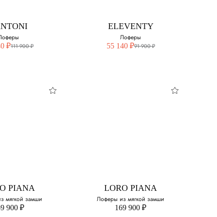
Выберите свой размер:
42
ANTONI
ELEVENTY
Лоферы
Лоферы
44
40 ₽
55 140 ₽
111 900 ₽
91 900 ₽
45
ANTONI
ELEVENTY
оферы
Лоферы
свой размер:
Выберите свой размер:
40
O PIANA
LORO PIANA
41
з мягкой замши
Лоферы из мягкой замши
9 900 ₽
169 900 ₽
42