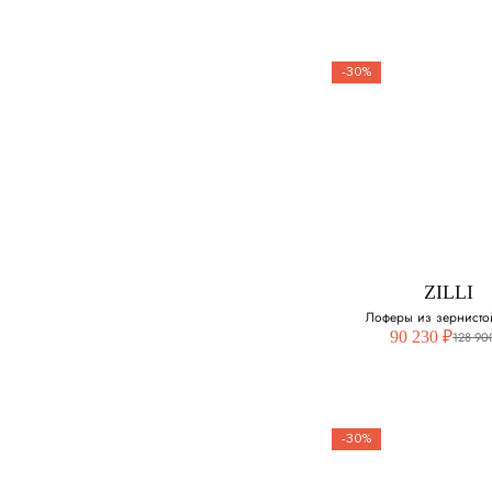
37.5
38
-30%
38.5
SANTONI
39
Лоферы из
перфорирован
40
кожи
Выберите свой ра
ZILLI
40.5
Лоферы из зернисто
90 230 ₽
128 90
41
41.5
-30%
42