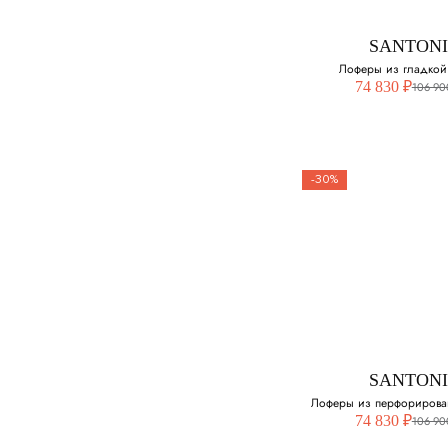
40.5
SANTONI
41
Лоферы из гладкой
74 830 ₽
106 90
41.5
42
-30%
42.5
43
SANTONI
Лоферы из гла
43.5
кожи
44
Выберите свой ра
45
36
SANTONI
Лоферы из перфорирова
37
74 830 ₽
106 90