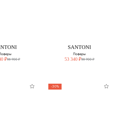
ANTONI
SANTONI
Дерби
Лоферы
свой размер:
Выберите свой размер:
 наличии
40
ANTONI
SANTONI
41
Лоферы
Лоферы
40 ₽
53 340 ₽
88 900 ₽
88 900 ₽
43.5
45 - нет в наличии
-30%
ANTONI
SANTONI
оферы
Лоферы
свой размер:
Выберите свой размер: