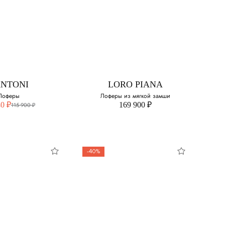
ANTONI
STEFANO RICCI
Дерби
Лоферы из
зернистой кожи
свой размер:
Выберите свой размер:
40
ANTONI
LORO PIANA
Лоферы
Лоферы из мягкой замши
41
40 ₽
169 900 ₽
115 900 ₽
42
42.5
-40%
43
ANTONI
LORO PIANA
44
оферы
Лоферы из мягкой
замши
свой размер: