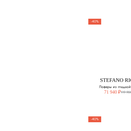
-40%
STEFANO RI
Лоферы из ко
замши
Выберите свой ра
43
STEFANO RI
Лоферы из гладкой
44
71 940 ₽
119 90
45
-40%