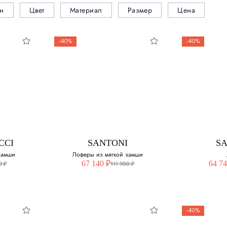
н
Цвет
Материал
Размер
Цена
-40%
-40%
CCI
SANTONI
S
замши
Лоферы из мягкой замши
67 140 ₽
64 74
0 ₽
111 900 ₽
-40%