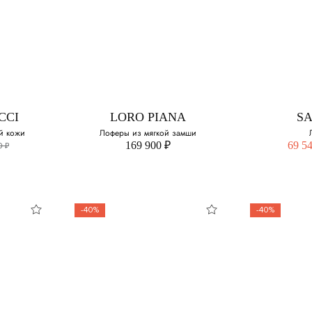
CCI
SANTONI
S
гкой
Лоферы из мягкой
замши
Выберите 
змер:
Выберите свой размер:
43
40
CCI
LORO PIANA
S
43.5
й кожи
Лоферы из мягкой замши
41
169 900 ₽
69 5
0 ₽
44
41.5
42
-40%
-40%
44
CCI
LORO PIANA
S
45
Лоферы из мягкой
Л
ожи
замши
Выберите 