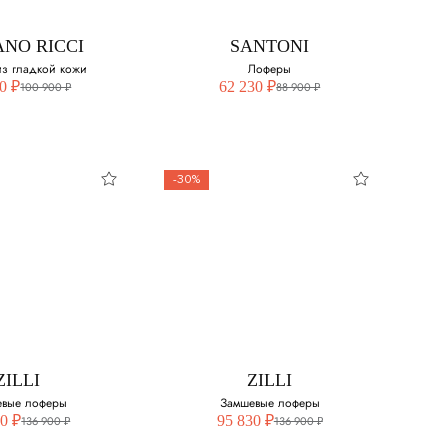
40
ANO RICCI
SANTONI
40
з гладкой кожи
Лоферы
0 ₽
62 230 ₽
100 900 ₽
88 900 ₽
41.5
42.5
-30%
43
44
ANO RICCI
SANTONI
 из гладкой
Лоферы
45
кожи
Выберите свой размер:
свой размер:
42.5
ZILLI
ZILLI
46
евые лоферы
Замшевые лоферы
0 ₽
95 830 ₽
136 900 ₽
136 900 ₽