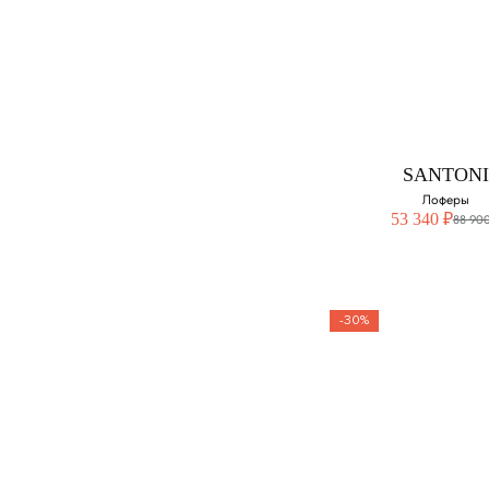
STEFANO RI
Лоферы из гла
кожи
Выберите свой ра
41.5
SANTONI
Лоферы
42.5
53 340 ₽
88 900
43 - нет в наличии
43.5
-30%
44
SANTONI
Лоферы
Выберите свой ра