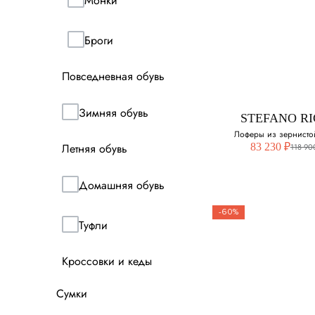
Монки
STEFANO RI
Лоферы из мя
Броги
замши
Повседневная обувь
Выберите свой ра
Зимняя обувь
41.5
STEFANO RI
Лоферы из зернисто
42
Летняя обувь
83 230 ₽
118 90
42.5
Домашняя обувь
43
-60%
Туфли
43.5
STEFANO RI
Кроссовки и кеды
Лоферы из
зернистой к
Сумки