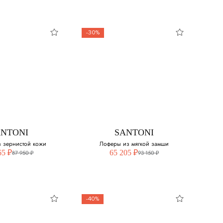
-30%
ZILLI
ZILLI
вые лоферы
Замшевые лоферы
свой размер:
Выберите свой размер:
 наличии
40
ANTONI
SANTONI
41
 зернистой кожи
Лоферы из мягкой замши
65 ₽
65 205 ₽
87 950 ₽
93 150 ₽
41.5
42.5
-40%
44