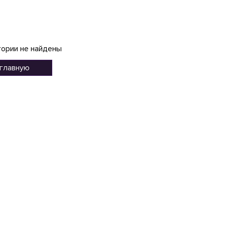
гории не найдены
 главную