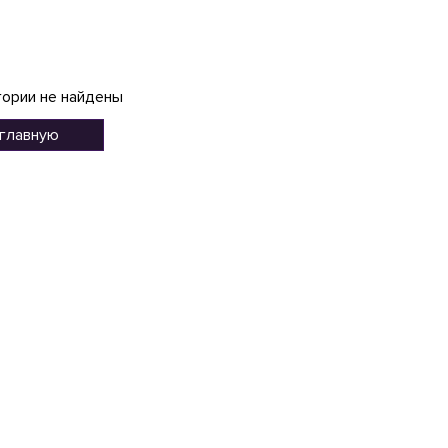
гории не найдены
 главную