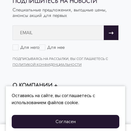
ПОДПИШИТЕСЬ НА НОВОСТИ
Специальные предложения, выгодные цены,
анонсы акций для первых
Для него
Для нее
ПОДПИСЫВАЯСЬ НА РАССЫЛКИ, ВЫ СОГЛАШАЕТЕСЬ С
ПОЛИТИКОЙ КОНФИДЕНЦИАЛЬНОСТИ
О КОМПАНИИ
ОНЛАЙН - ПОКУПКИ
Оставаясь на сайте, вы
соглашаетесь
с
использованием файлов cookie.
КЛИЕНТСКИЙ СЕРВИС
Согласен
© «PERFONE», 2008–2026, ООО «ПЕРФОН»