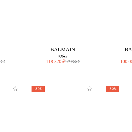
BANA
DOLCE&GABBANA
B
Юбка
змер:
Выберите свой размер:
Выберите 
40
40
N
BALMAIN
BA
42
42
Юбка
118 320 ₽
100 0
00 ₽
147 900 ₽
44
-30%
-30%
BALMAIN
B
Юбка
змер:
Выберите свой размер:
Выберите 