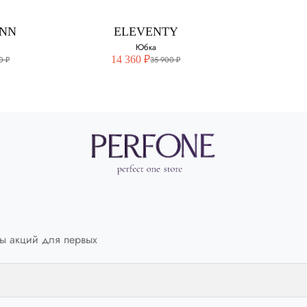
Выберите свой размер:
42
NN
ELEVENTY
44
44
Юбка
14 360 ₽
0 ₽
35 900 ₽
46
NN
ELEVENTY
ка
Юбка
змер:
Выберите свой размер:
ы акций для первых
42