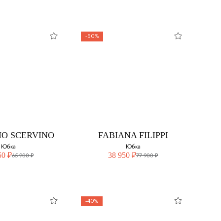
-50%
&GABBANA
BALMAIN
Юбка
Юбка
свой размер:
Выберите свой размер:
42
O SCERVINO
FABIANA FILIPPI
44
Юбка
Юбка
50 ₽
38 950 ₽
65 900 ₽
77 900 ₽
46
-40%