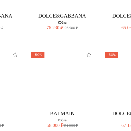
42
44
BANA
DOLCE&GABBANA
DOLCE
46
Юбка
76 230 ₽
65 0
 ₽
108 900 ₽
48
-50%
-30%
BANA
DOLCE&GABBANA
DOLCE
Юбка
змер:
Выберите свой размер:
Выберите 
40
40
N
BALMAIN
DOLCE
42
44
Юбка
58 000 ₽
67 1
0 ₽
116 000 ₽
44