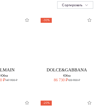
Сортировать
-30%
LMAIN
DOLCE&GABBANA
Юбка
Юбка
0 ₽
86 730 ₽
147 900 ₽
123 900 ₽
-20%