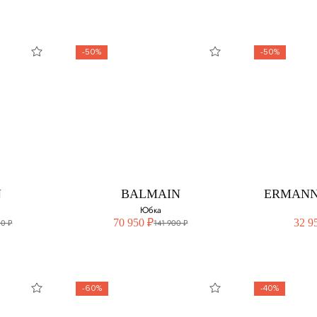
-50%
-50%
BALMAIN
DOLCE
Юбка
змер:
Выберите свой размер:
Выберите 
42
42
N
BALMAIN
ERMANN
44
44
Юбка
70 950 ₽
32 9
00 ₽
141 900 ₽
-60%
-40%