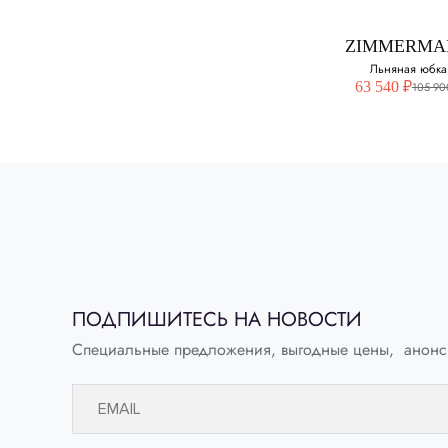
40
ZIMMERMA
42
Льняная юбка
63 540 ₽
105 90
ZIMMERMA
Льняная юб
Выберите свой ра
ПОДПИШИТЕСЬ НА НОВОСТИ
Специальные предложения, выгодные цены, анонс
46