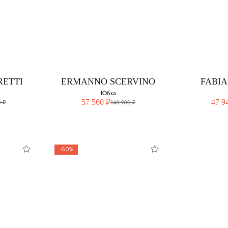
BALMAIN
ER
SC
Юбка
змер:
Выберите свой размер:
Выберите 
42 - нет в наличии
RETTI
ERMANNO SCERVINO
FABIA
40
Юбка
44
57 560 ₽
47 9
 ₽
143 900 ₽
-60%
ETTI
ERMANNO
FABIA
SCERVINO
Юбка
змер:
Выберите 