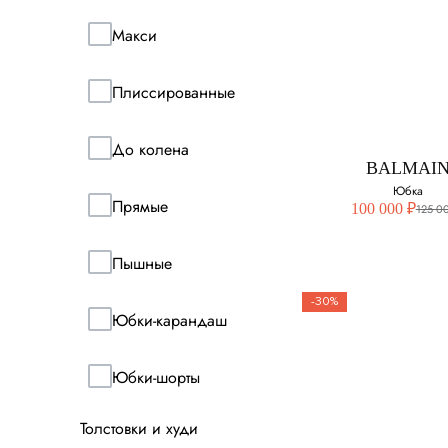
DOLCE&GAB
Макси
Юбка
Плиссированные
Выберите свой ра
40
До колена
BALMAI
42
Юбка
Прямые
100 000 ₽
125 0
44
Пышные
-30%
Юбки-карандаш
BALMAIN
Юбки-шорты
Юбка
Толстовки и худи
Выберите свой ра