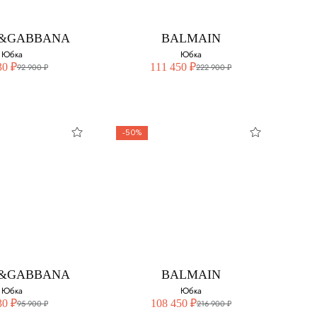
42 - нет в наличии
&GABBANA
BALMAIN
44
Юбка
Юбка
30 ₽
111 450 ₽
92 900 ₽
222 900 ₽
-50%
&GABBANA
BALMAIN
Юбка
Юбка
свой размер:
Выберите свой размер:
42
&GABBANA
BALMAIN
Юбка
Юбка
30 ₽
108 450 ₽
95 900 ₽
216 900 ₽