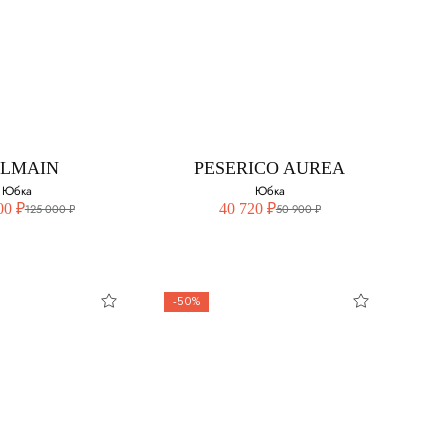
ALMAIN
DOLCE&GABBANA
Юбка
Юбка
свой размер:
Выберите свой размер:
44
LMAIN
PESERICO AUREA
46
Юбка
Юбка
00 ₽
40 720 ₽
125 000 ₽
50 900 ₽
-50%
ALMAIN
PESERICO AUREA
Юбка
Юбка
свой размер:
Выберите свой размер: