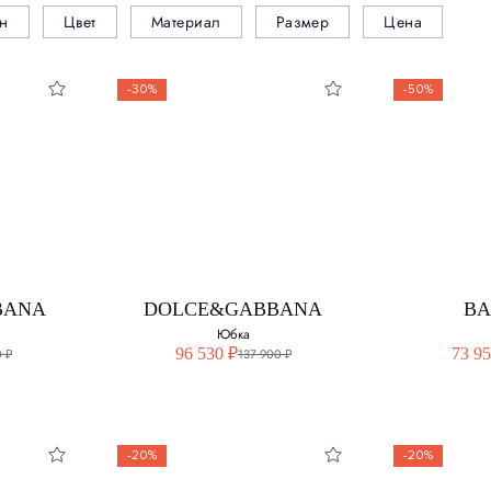
н
Цвет
Материал
Размер
Цена
-30%
-50%
BANA
DOLCE&GABBANA
BA
Юбка
96 530 ₽
73 95
 ₽
137 900 ₽
-20%
-20%