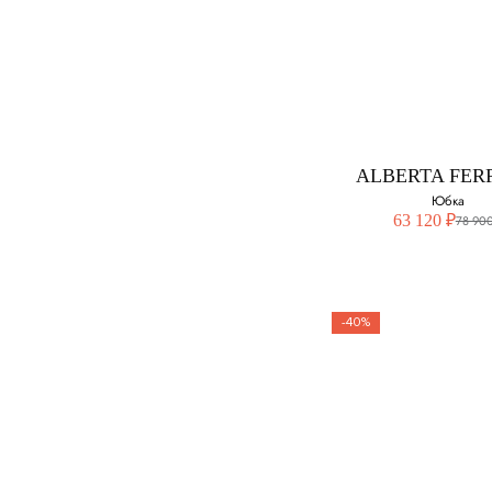
BALMAIN
Юбка
Выберите свой ра
42
ALBERTA FER
44
Юбка
63 120 ₽
78 900
46
-40%
ALBERTA FERR
Юбка
Выберите свой ра