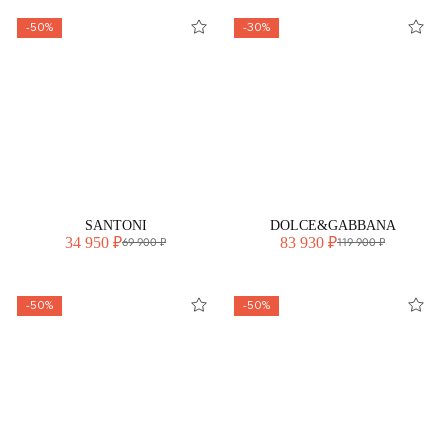
-50%
-30%
SANTONI
DOLCE&GABBANA
34 950 ₽
83 930 ₽
69 900 ₽
119 900 ₽
-50%
-50%