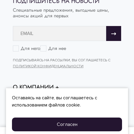
ПОДПИШИТЕСЬ НА НОВОСТИ
Специальные предложения, выгодные цены,
анонсы акций для первых
Для него
Для нее
ПОДПИСЫВАЯСЬ НА РАССЫЛКИ, ВЫ СОГЛАШАЕТЕСЬ С
ПОЛИТИКОЙ КОНФИДЕНЦИАЛЬНОСТИ
О КОМПАНИИ
ОНЛАЙН - ПОКУПКИ
Оставаясь на сайте, вы
соглашаетесь
с
использованием файлов cookie.
КЛИЕНТСКИЙ СЕРВИС
Согласен
© «PERFONE», 2008–2026, ООО «ПЕРФОН»