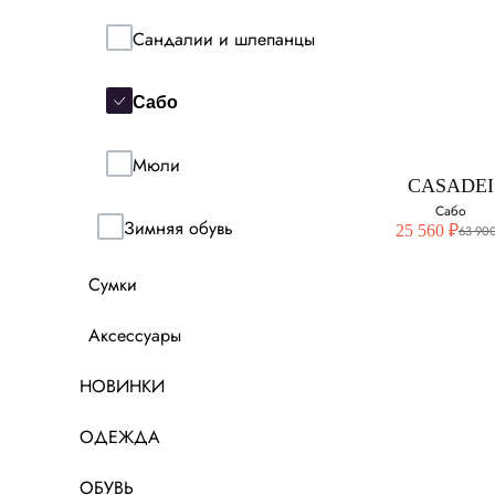
PROENZA SCH
Сандалии и шлепанцы
Сабо
Сабо
Выберите свой ра
37
Мюли
CASADEI
38
Сабо
Зимняя обувь
25 560 ₽
63 900
38.5
Сумки
39
Аксессуары
НОВИНКИ
CASADEI
Сабо
ОДЕЖДА
Выберите свой ра
ОБУВЬ