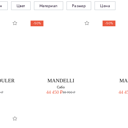
н
Цвет
Материал
Размер
Цена
-50%
-50%
OULER
MANDELLI
MA
Сабо
44 450 ₽
44 4
 ₽
88 900 ₽