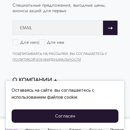
Специальные предложения, выгодные цены,
анонсы акций для первых
Для него
Для нее
ПОДПИСЫВАЯСЬ НА РАССЫЛКИ, ВЫ СОГЛАШАЕТЕСЬ С
ПОЛИТИКОЙ КОНФИДЕНЦИАЛЬНОСТИ
О КОМПАНИИ
ОНЛАЙН - ПОКУПКИ
Оставаясь на сайте, вы
соглашаетесь
с
использованием файлов cookie.
КЛИЕНТСКИЙ СЕРВИС
Согласен
© «PERFONE», 2008–2026, ООО «ПЕРФОН»
Главная
Новинки
Бренды
Каталог
Скидки
Профиль