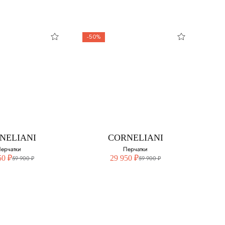
-50%
LOMBO
FEDELI
чатки из
Перчатки
шемира
Выберите свой размер:
свой размер:
8.5
NELIANI
CORNELIANI
ерчатки
Перчатки
50 ₽
29 950 ₽
59 900 ₽
59 900 ₽