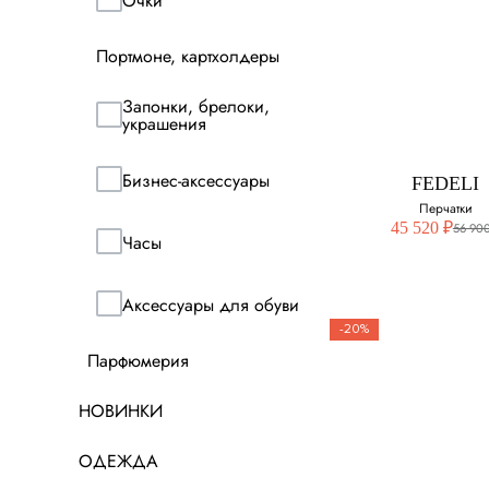
Очки
STEFANO RI
Портмоне, картхолдеры
Комбинирован
перчатки
Запонки, брелоки,
украшения
Выберите свой ра
Бизнес-аксессуары
8
FEDELI
Перчатки
8.5
45 520 ₽
56 900
Часы
Аксессуары для обуви
-20%
Парфюмерия
FEDELI
НОВИНКИ
Перчатки
ОДЕЖДА
Выберите свой ра