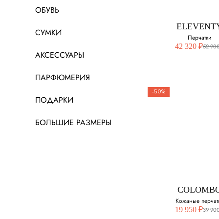
ОБУВЬ
8.5
ELEVENT
СУМКИ
Перчатки
42 320 ₽
52 900
АКСЕССУАРЫ
ПАРФЮМЕРИЯ
-50%
ПОДАРКИ
ELEVENT
БОЛЬШИЕ РАЗМЕРЫ
Перчатки
Выберите свой ра
M
COLOMB
Кожаные перчат
19 950 ₽
39 900