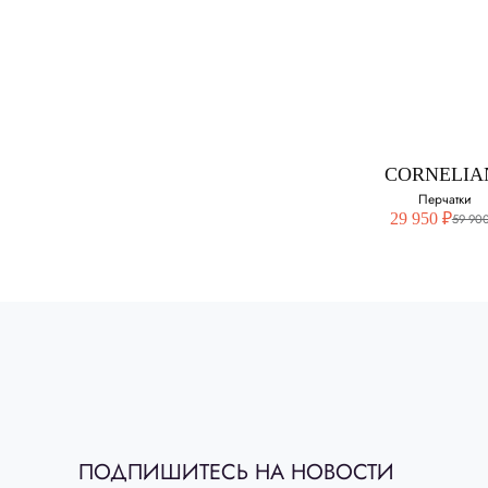
CORNELIA
Перчатки из к
Выберите свой ра
10
CORNELIA
8
Перчатки
29 950 ₽
59 900
9
CORNELIA
Перчатки
Выберите свой ра
ПОДПИШИТЕСЬ НА НОВОСТИ