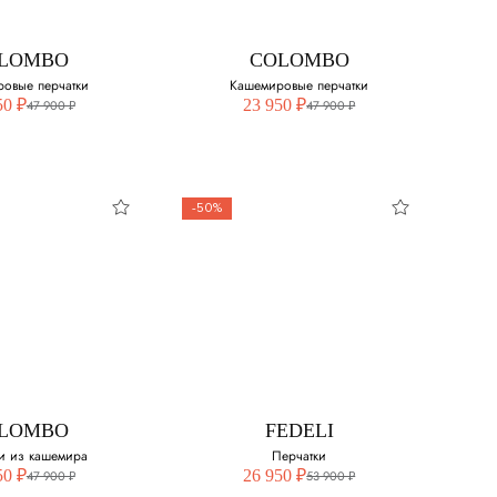
8
LOMBO
COLOMBO
8.5
овые перчатки
Кашемировые перчатки
50 ₽
23 950 ₽
47 900 ₽
47 900 ₽
9
-50%
LOMBO
COLOMBO
емировые
Кашемировые
ерчатки
перчатки
свой размер:
Выберите свой размер:
S
LOMBO
FEDELI
и из кашемира
Перчатки
50 ₽
26 950 ₽
47 900 ₽
53 900 ₽