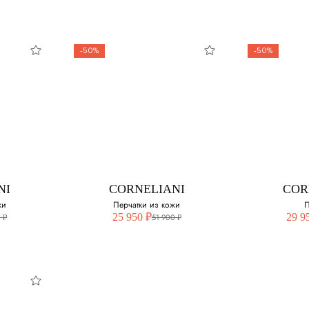
-50%
-50%
O
COLOMBO
CO
атки
Кожаные перчатки
Пер
ка
змер:
Выберите свой размер:
Выберите 
8
S
NI
CORNELIANI
COR
жи
Перчатки из кожи
П
25 950 ₽
29 9
 ₽
51 900 ₽