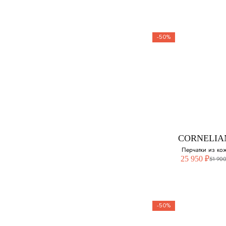
-50%
COLOMB
Кожаные перч
Выберите свой ра
7
CORNELIA
7.5
Перчатки из ко
25 950 ₽
51 900
8
-50%