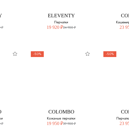
8
8
Y
ELEVENTY
CO
9
9
Перчатки
Кашемир
19 920 ₽
23 9
 ₽
24 900 ₽
-50%
-50%
Y
CO
Каш
п
змер:
Выберите 
S
O
COLOMBO
CO
ки
Кожаные перчатки
Перчатк
19 950 ₽
23 9
 ₽
39 900 ₽