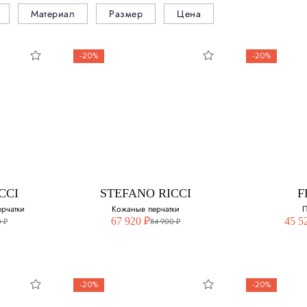
Материал
Размер
Цена
-20%
-20%
CCI
STEFANO RICCI
F
рчатки
Кожаные перчатки
П
67 920 ₽
45 5
 ₽
84 900 ₽
-20%
-20%