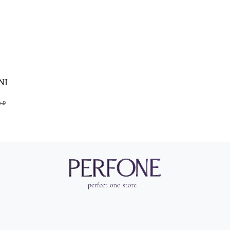
NI
CORNELIANI
COR
ожи
Перчатки из кожи
П
змер:
Выберите свой размер:
Выберите 
10
10
NI
8
8
 ₽
9
8.5
9
9.5
NI
змер: