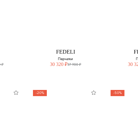
CCI
STEFANO RICCI
F
ные
Кожаные перчатки
П
Выберите свой размер:
Выберите 
змер:
10.5
8.5
FEDELI
F
8
9
Перчатки
П
30 320 ₽
30 3
 ₽
37 900 ₽
8.5
-20%
-50%
FEDELI
F
Перчатки
П
змер:
Выберите свой размер:
Выберите 