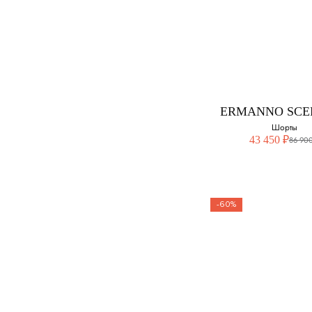
ELEVENT
Шорты
Выберите свой ра
46
ERMANNO SCE
Шорты
43 450 ₽
86 900
-60%
ERMANN
SCERVIN
Шорты