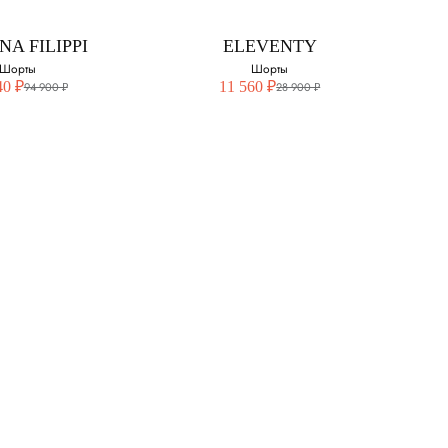
XS
NA FILIPPI
ELEVENTY
S
Шорты
Шорты
40 ₽
11 560 ₽
94 900 ₽
28 900 ₽
NA FILIPPI
ELEVENTY
Шорты
Шорты
свой размер:
Выберите свой размер:
42