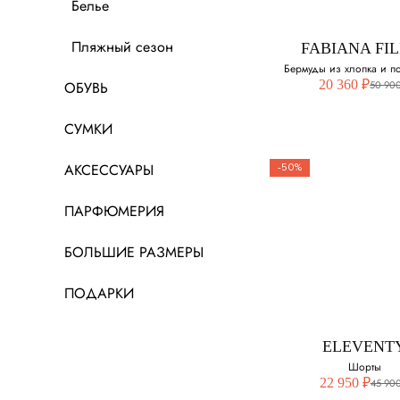
Белье
44
Пляжный сезон
FABIANA FIL
46
Бермуды из хлопка и 
20 360 ₽
50 900
ОБУВЬ
48
СУМКИ
АКСЕССУАРЫ
-50%
ПАРФЮМЕРИЯ
FABIANA FIL
Бермуды из хл
БОЛЬШИЕ РАЗМЕРЫ
и полиамид
ПОДАРКИ
Выберите свой ра
40
ELEVENT
Шорты
42
22 950 ₽
45 900