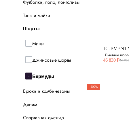
Футболки, поло, лонгсливы
PESERICO E
Топы и майки
Шорты
Шорты
Выберите свой ра
42
Мини
ELEVENT
44
Льняные шорт
Джинсовые шорты
46 830 ₽
66 900
46
Бермуды
-60%
Брюки и комбинезоны
ELEVENT
Деним
Льняные шор
Спортивная одежда
Выберите свой ра