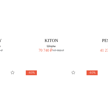
ASY
BRUNELLO CUCINELLI
BRUNELL
Шорты
змер:
Выберите свой размер:
Выберите 
40
M
Y
KITON
PE
42
ы
Шорты
70 740 ₽
41 2
 ₽
117 900 ₽
44
-60%
-60%
Y
KITON
PE
ты
Шорты
змер:
Выберите свой размер:
Выберите 