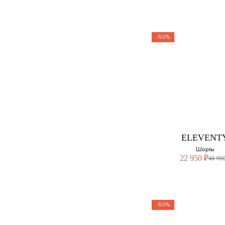
-50%
ELEVENT
Шорты
Выберите свой ра
40
ELEVENT
42
Шорты
22 950 ₽
45 900
-50%