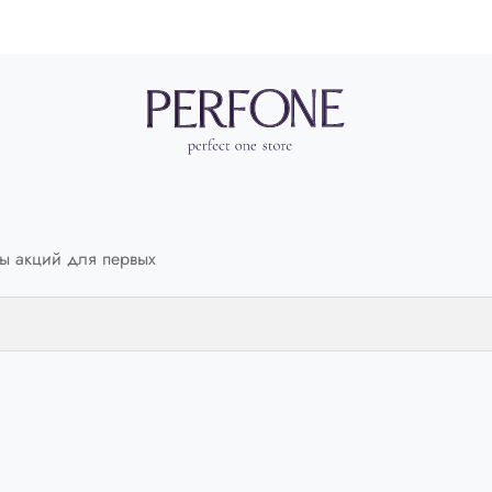
46
Y
ELEVENTY
Шорты
змер:
Выберите свой размер:
ы акций для первых
40