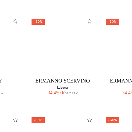
46
-50%
-50%
Y
ELEVENTY
EL
Шорты
змер:
Выберите свой размер:
Выберите 
40
42
Y
ERMANNO SCERVINO
ERMANN
Шорты
34 450 ₽
34 4
 ₽
68 900 ₽
-50%
-60%