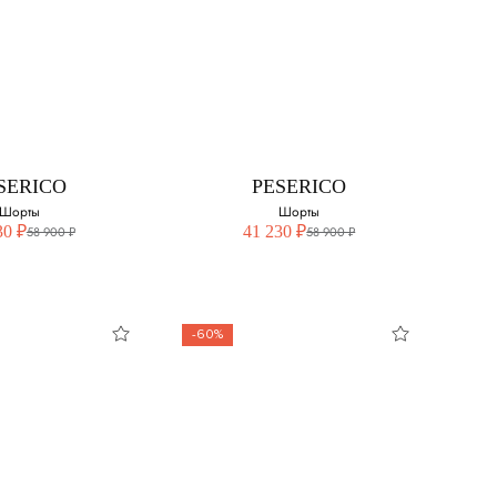
O CUCINELLI
BRUNELLO CUCINELLI
Шорты
Бермуды из хлопка
и льна
свой размер:
Выберите свой размер:
40
SERICO
PESERICO
Шорты
Шорты
42
30 ₽
41 230 ₽
58 900 ₽
58 900 ₽
44
46
-60%
48
SERICO
PESERICO
Шорты
Шорты
свой размер:
Выберите свой размер: