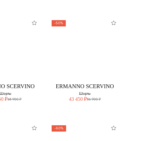
-50%
EVENTY
ELEVENTY
Шорты
Шорты
свой размер:
Выберите свой размер:
40
O SCERVINO
ERMANNO SCERVINO
44
Шорты
Шорты
50 ₽
43 450 ₽
68 900 ₽
86 900 ₽
-60%