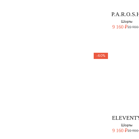
Выберите свой ра
P.A.R.O.S.
44
Шорты
9 160 ₽
22 900
-60%
P.A.R.O.S.
Шорты
Выберите свой ра
XS
ELEVENT
Шорты
9 160 ₽
22 900