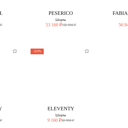
змер:
Выберите свой размер:
XS
H.
PESERICO
FABIA
40
S
Шорты
44
53 160 ₽
56 9
 ₽
132 900 ₽
-60%
H.
PESERICO
FABIA
Шорты
змер:
Выберите свой размер:
Выберите 
42
40
Y
ELEVENTY
42
Шорты
9 160 ₽
 ₽
22 900 ₽
44