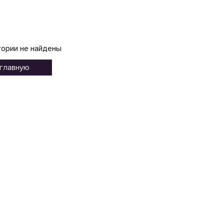
гории не найдены
 главную