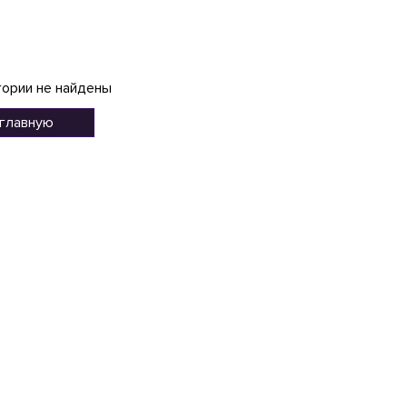
гории не найдены
 главную